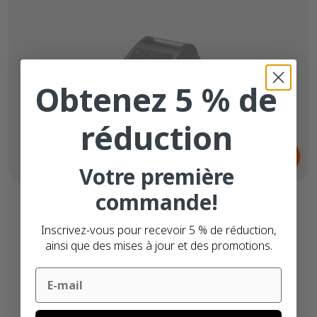
Obtenez 5 % de
réduction
Dès
58,
€
45
Votre première
commande!
Zebra logement pour batterie TT
P1080383-600
Inscrivez-vous pour recevoir 5 % de réduction,
Pour imprimantes à transfert thermique
ainsi que des mises à jour et des promotions.
Pour Zebra ZD42XTT & ZD62XTT
Email