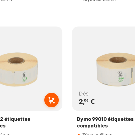
Dès
2,
€
06
2 étiquettes
Dymo 99010 étiquettes
les
compatibles
54mm
28mm x 89mm