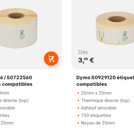
Dès
3,
€
45
6 / S0722560
Dymo S0929120 étique
s compatibles
compatibles
89mm
25mm x 25mm
 directe (top)
Thermique directe (top)
movible
Adhésif amovible
ettes
750 étiquettes
 25mm
Noyau de 25mm