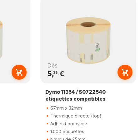
Dès
5,
€
36
Dymo 11354 / S0722540
étiquettes compatibles
57mm x 32mm
Thermique directe (top)
Adhésif amovible
1.000 étiquettes
Noyau de 25mm