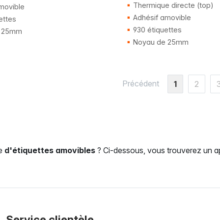
Thermique directe (top)
movible
Adhésif amovible
ettes
930 étiquettes
 25mm
Noyau de 25mm
Précédent
1
2
he
d'étiquettes amovibles
? Ci-dessous, vous trouverez un ap
Service clientèle