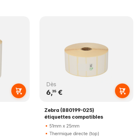
Dès
6,
€
35
Zebra (880199-025)
étiquettes compatibles
51mm x 25mm
Thermique directe (top)