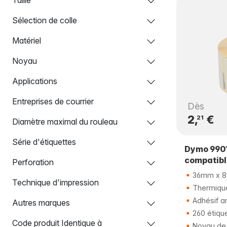
Sélection de colle
Matériel
Noyau
Applications
Entreprises de courrier
Dès
2,
€
21
Diamètre maximal du rouleau
Série d'étiquettes
Dymo 9901
compatib
Perforation
36mm x 
Technique d'impression
Thermique
Adhésif a
Autres marques
260 étiqu
Code produit Identique à
Noyau de