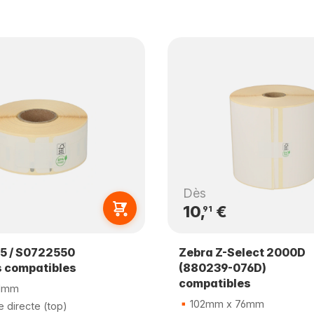
Dès
10,
€
91
5 / S0722550
Zebra Z-Select 2000D
s compatibles
(880239-076D)
compatibles
1mm
102mm x 76mm
 directe (top)