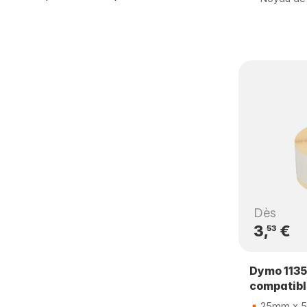
Dès
3,
€
53
Dymo 1135
compatib
25mm x 