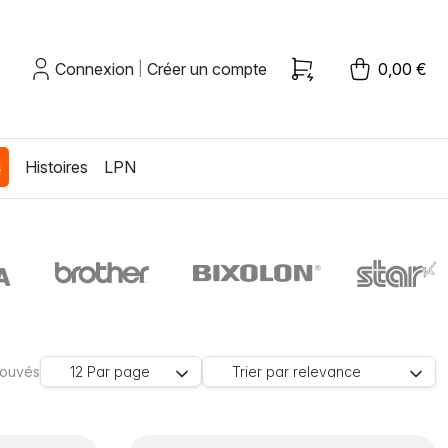
Connexion
Créer un compte
0,00 €
|
s
Histoires
LPN
trouvés
12
Par page
Trier par
relevance