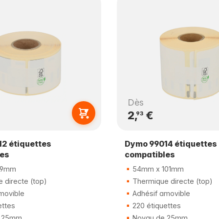
Dès
2,
€
93
2 étiquettes
Dymo 99014 étiquettes
les
compatibles
89mm
54mm x 101mm
 directe (top)
Thermique directe (top)
movible
Adhésif amovible
ettes
220 étiquettes
 25mm
Noyau de 25mm