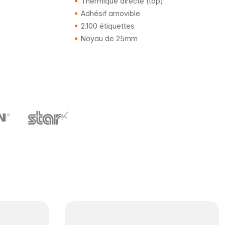
Thermique directe (top)
Adhésif amovible
2.100 étiquettes
Noyau de 25mm