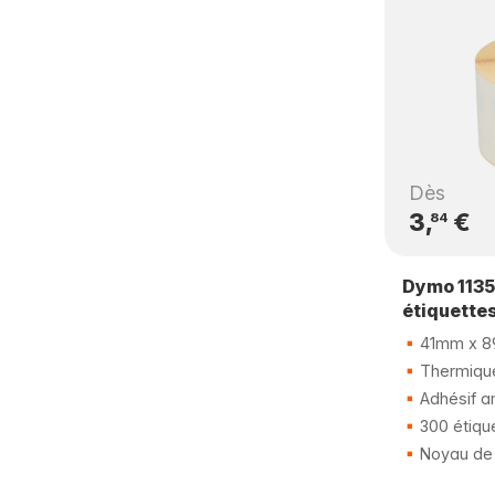
Dès
3,
€
84
Dymo 1135
étiquette
41mm x 
Thermique
Adhésif a
300 étiqu
Noyau de