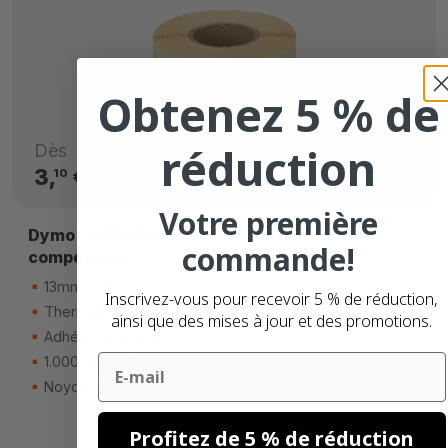
Obtenez 5 % de
réduction
Dès
3,
€
10
Votre première
Dymo 11353 / S0722530 étiquettes
commande!
compatibles
13mm x 25mm
Inscrivez-vous pour recevoir 5 % de réduction,
Thermique directe (top)
ainsi que des mises à jour et des promotions.
Adhésif amovible
Email
1.000 étiquettes
Noyau de 25mm
Profitez de 5 % de réduction