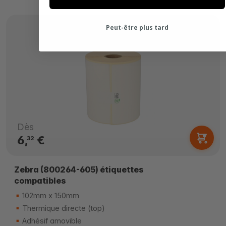
Peut-être plus tard
Dès
6,
€
32
Zebra (800264-605) étiquettes
compatibles
102mm x 150mm
Thermique directe (top)
Adhésif amovible