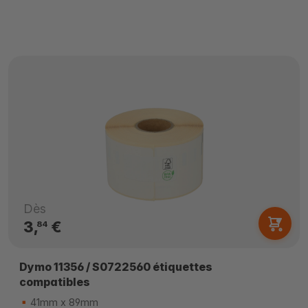
Dès
3,
€
84
Dymo 11356 / S0722560 étiquettes
compatibles
41mm x 89mm