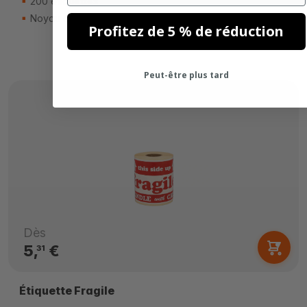
200 étiquettes
Noyau de 25mm
Profitez de 5 % de réduction
Peut-être plus tard
Dès
5,
€
31
Étiquette Fragile