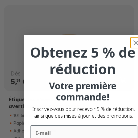
Obtenez 5 % de
réduction
Dès
5,
€
31
Votre première
commande!
Étiquettes d’expédition avec
avertissement, do not stack
Inscrivez-vous pour recevoir 5 % de réduction,
ainsi que des mises à jour et des promotions.
101,6mm x 101,6mm
Papier blanc
Email
Adhésif permanente