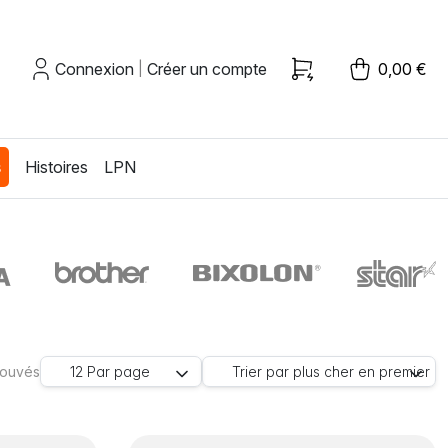
Connexion
Créer un compte
0,00 €
|
s
Histoires
LPN
trouvés
12
Par page
Trier par
plus cher en premier