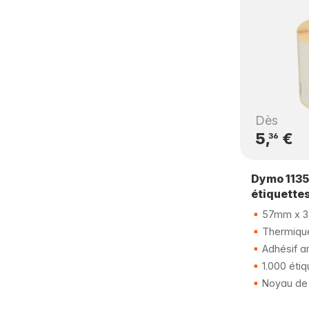
Dès
5,
€
36
Dymo 1135
étiquette
57mm x 
Thermique
Adhésif a
1.000 étiq
Noyau de