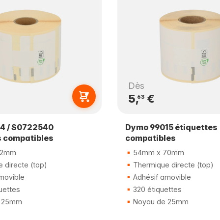
Dès
5,
€
63
4 / S0722540
Dymo 99015 étiquettes
s compatibles
compatibles
32mm
54mm x 70mm
 directe (top)
Thermique directe (top)
movible
Adhésif amovible
uettes
320 étiquettes
 25mm
Noyau de 25mm