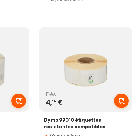
Dès
4,
€
66
Dymo 99010 étiquettes
résistantes compatibles
28mm x 89mm