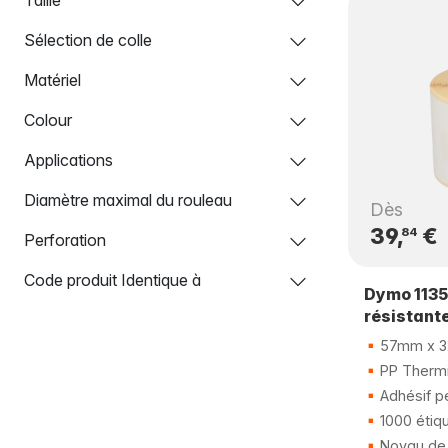
Sélection de colle
Matériel
Colour
Applications
Diamètre maximal du rouleau
Dès
39,
€
84
Perforation
Code produit Identique à
Dymo 1135
résistant
57mm x 
PP Thermi
Adhésif p
1000 étiq
Noyau de