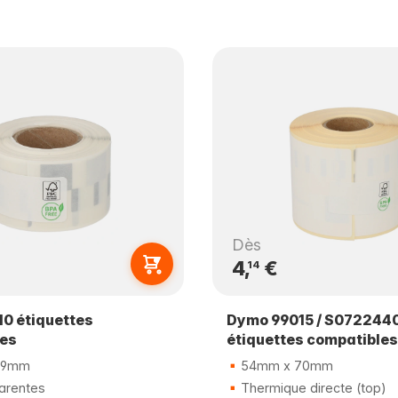
Dès
4,
€
14
0 étiquettes
Dymo 99015 / S072244
les
étiquettes compatibles
89mm
54mm x 70mm
arentes
Thermique directe (top)