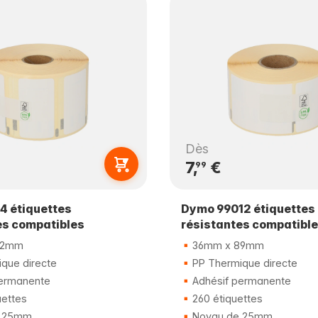
Dès
7,
€
99
4 étiquettes
Dymo 99012 étiquettes
es compatibles
résistantes compatibl
32mm
36mm x 89mm
que directe
PP Thermique directe
ermanente
Adhésif permanente
uettes
260 étiquettes
 25mm
Noyau de 25mm