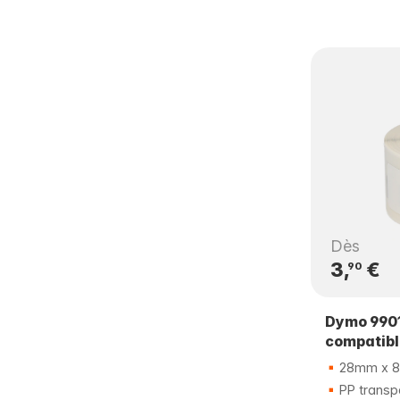
Dès
3,
€
90
Dymo 9901
compatib
28mm x 
PP transp