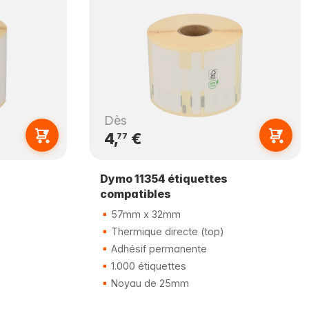
Dès
4,
€
77
Dymo 11354 étiquettes
compatibles
57mm x 32mm
Thermique directe (top)
Adhésif permanente
1.000 étiquettes
Noyau de 25mm