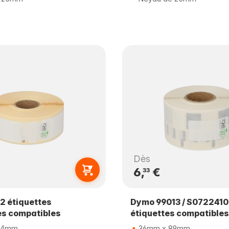
Dès
6,
€
33
2 étiquettes
Dymo 99013 / S0722410
es compatibles
étiquettes compatibles
54mm
36mm x 89mm