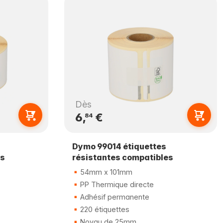
Dès
6,
€
84
Dymo 99014 étiquettes
es
résistantes compatibles
54mm x 101mm
PP Thermique directe
Adhésif permanente
220 étiquettes
Noyau de 25mm