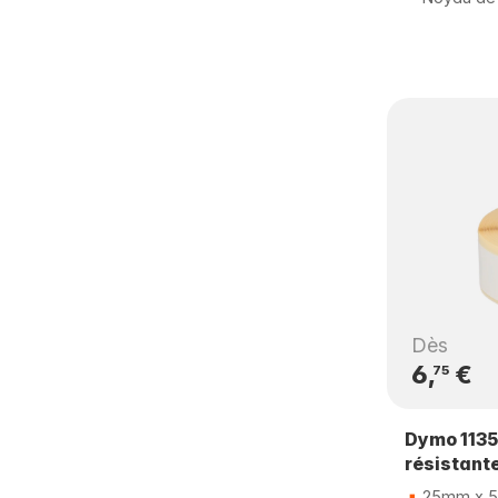
Dès
6,
€
75
Dymo 1135
résistant
25mm x 