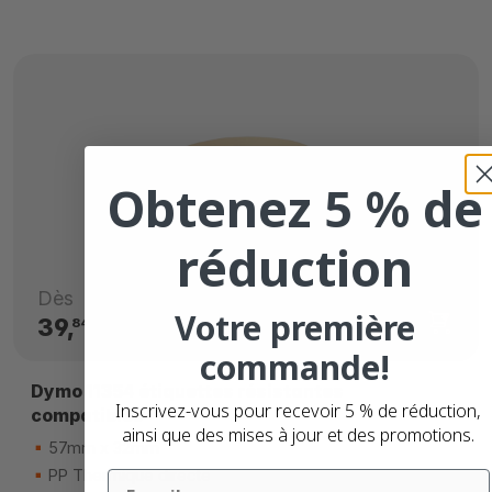
Obtenez 5 % de
réduction
Dès
Votre première
39,
€
84
commande!
Dymo 11354 étiquettes résistantes
Inscrivez-vous pour recevoir 5 % de réduction,
compatibles
ainsi que des mises à jour et des promotions.
57mm x 32mm
PP Thermique directe
Email