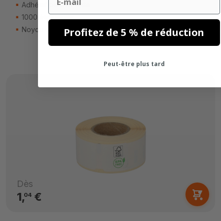
Adhésif permanente
1000 étiquettes
Noyau de 25mm
Profitez de 5 % de réduction
Peut-être plus tard
Dès
1,
€
04