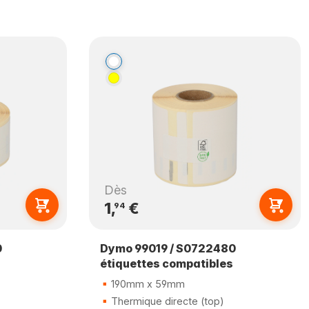
Dès
1,
€
94
0
Dymo 99019 / S0722480
étiquettes compatibles
190mm x 59mm
Thermique directe (top)