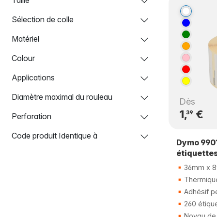
Sélection de colle
Matériel
Colour
Applications
Diamètre maximal du rouleau
Dès
1,
€
39
Perforation
Code produit Identique à
Dymo 990
étiquette
36mm x 
Thermique
Adhésif p
260 étiqu
Noyau de