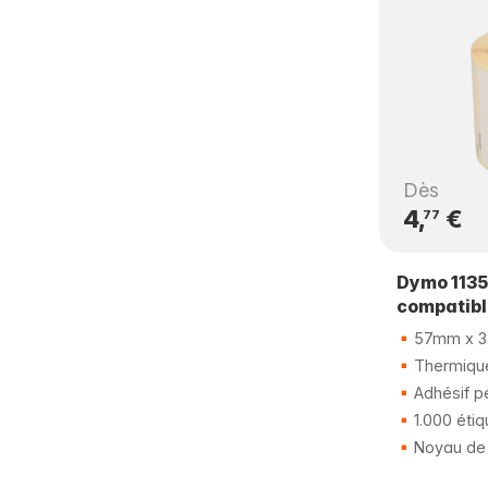
Dès
4,
€
77
Dymo 1135
compatib
57mm x 
Thermique
Adhésif p
1.000 étiq
Noyau de