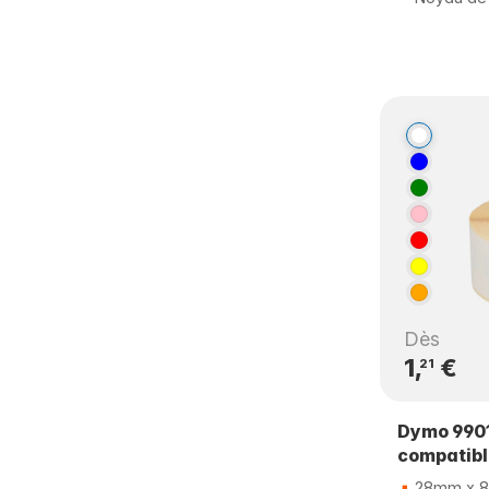
Dès
1,
€
21
Dymo 9901
compatib
28mm x 