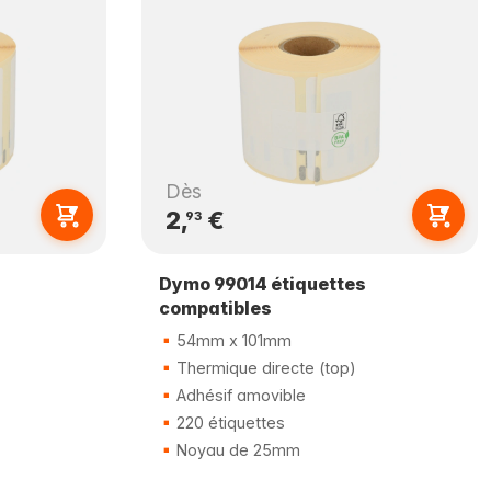
Dès
2,
€
93
Dymo 99014 étiquettes
compatibles
54mm x 101mm
Thermique directe (top)
Adhésif amovible
220 étiquettes
Noyau de 25mm