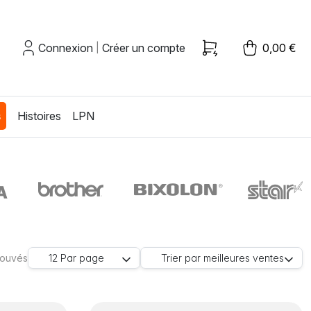
Connexion
Créer un compte
0,00 €
|
s
Histoires
LPN
trouvés
12
Par page
Trier par
meilleures ventes