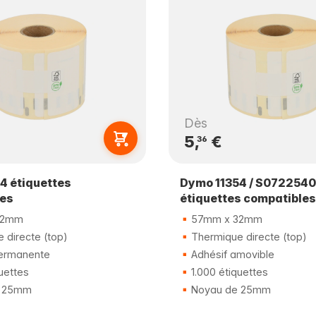
Dès
5,
€
36
4 étiquettes
Dymo 11354 / S0722540
les
étiquettes compatibles
32mm
57mm x 32mm
 directe (top)
Thermique directe (top)
ermanente
Adhésif amovible
uettes
1.000 étiquettes
 25mm
Noyau de 25mm