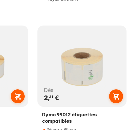
Dès
2,
€
21
Dymo 99012 étiquettes
compatibles
36mm x 89mm