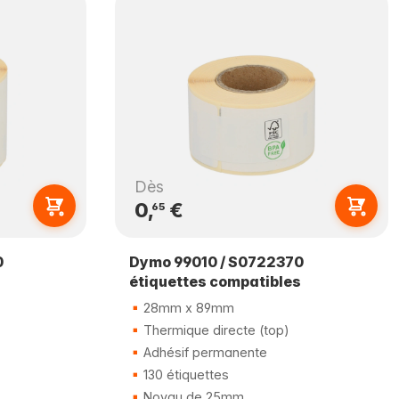
Dès
0,
€
65
0
Dymo 99010 / S0722370
étiquettes compatibles
28mm x 89mm
Thermique directe (top)
Adhésif permanente
130 étiquettes
Noyau de 25mm