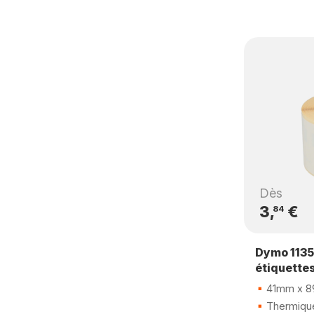
Dès
3,
€
84
Dymo 1135
étiquette
41mm x 
Thermique