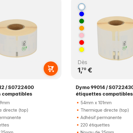
Dès
1,
€
70
12 / S0722400
Dymo 99014 / S072243
s compatibles
étiquettes compatibles
89mm
54mm x 101mm
 directe (top)
Thermique directe (top)
ermanente
Adhésif permanente
ettes
220 étiquettes
 25mm
Noyau de 25mm