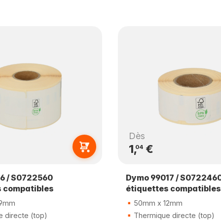
Dès
1,
€
04
6 / S0722560
Dymo 99017 / S072246
s compatibles
étiquettes compatibles
89mm
50mm x 12mm
 directe (top)
Thermique directe (top)