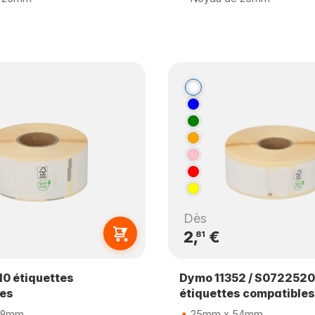
Dès
2,
€
81
0 étiquettes
Dymo 11352 / S0722520
les
étiquettes compatibles
89mm
25mm x 54mm