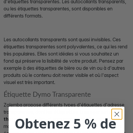
d'étiquettes transparentes. Les autocollants transparents,
ou les étiquettes transparentes, sont disponibles en
différents formats.
Les autocollants transparents sont quasi invisibles. Ces
étiquettes transparentes sont polyvalentes, ce qui les rend
très populaires. Elles sont idéales si vous souhaitez un
fond qui préserve la lisibilité de votre produit. Pensez par
exemple à des étiquettes de bière ou de vin ou à d'autres
produits où le contenu doit rester visible et où l'aspect
visuel est très important.
Étiquette Dymo Transparente
Zolemba propose différents types d'étiquettes d'adresse
transparentes, dont les
étiquettes transparentes
Obtenez 5 % de
thermiques
. Celles-ci sont notamment fournies par la
marque Dymo. Ces étiquettes transparentes Dymo sont