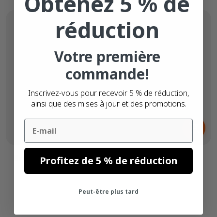
Obtenez 5 % de
réduction
Votre première
commande!
Inscrivez-vous pour recevoir 5 % de réduction,
ainsi que des mises à jour et des promotions.
Dès
Email
3,
€
99
Brother support petit
Profitez de 5 % de réduction
Peut-être plus tard