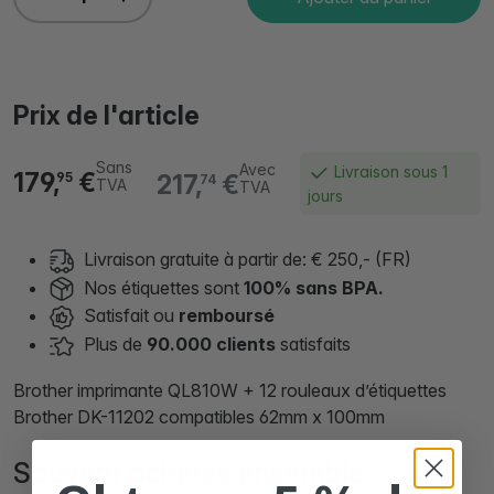
Prix de l'article
Sans
Avec
Livraison sous 1
179,
€
217,
€
95
74
TVA
TVA
jours
Livraison gratuite à partir de: € 250,- (FR)
Nos étiquettes sont
100% sans BPA.
Satisfait ou
remboursé
Plus de
90.000 clients
satisfaits
Brother imprimante QL810W + 12 rouleaux d’étiquettes
Brother DK-11202 compatibles 62mm x 100mm
Souvent achetés ensemble