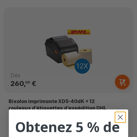
Dès
260,
€
00
Bixolon imprimante XD5-40dK + 12
rouleaux d’étiquettes d’expédition DHL
Lot d’initiation DHL
Obtenez 5 % de
Avec 12x 210 étiquettes
12 rouleaux blancs