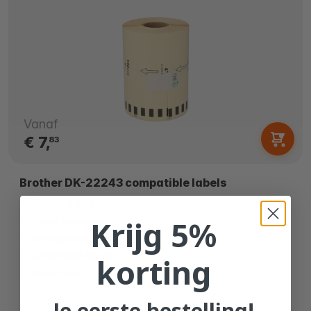
Vanaf
€ 7,
83
Brother DK-22243 compatible labels
102mm x 30.48m
Krijg 5%
Direct thermisch (top)
Verwijderbare lijm
Continuous length
korting
25mm kern
Je eerste bestelling!