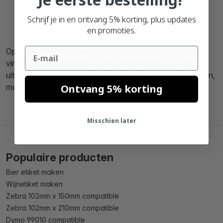
Schrijf je in en ontvang 5% korting, plus updates
en promoties.
Email
Op zoek naar
verwijderbare Brother etiketten
? Hier
vindt u al onze etiketten op een rijtje! Mocht u er niet
uitkomen neem gerust contact met ons op via de telefoon,
Ontvang 5% korting
mail of de chat.
Misschien later
Populaire producten
Bier etiket maken
Wijnetiket maken
Zebra 102mm x 150mm compatible
Zebra 102mm x 210mm compatible
Dymo 99010 compatible