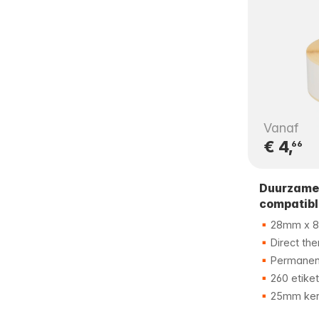
Vanaf
€ 4,
66
Duurzame
compatibl
28mm x 
Direct th
Permanent
260 etike
25mm ker