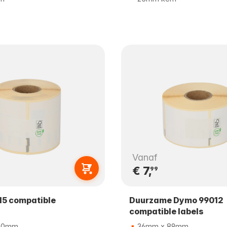
Vanaf
€ 7,
99
5 compatible
Duurzame Dymo 99012
compatible labels
70mm
36mm x 89mm