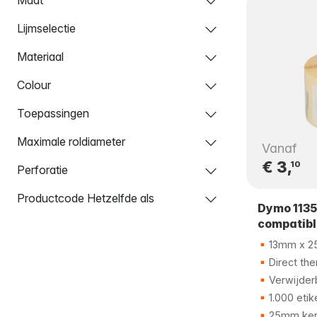
Lijmselectie
Materiaal
Colour
Toepassingen
Maximale roldiameter
Vanaf
€ 3,
10
Perforatie
Productcode Hetzelfde als
Dymo 1135
compatibl
13mm x 
Direct the
Verwijderb
1.000 etik
25mm ker