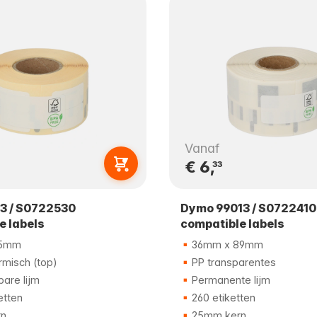
Vanaf
€ 6,
33
3 / S0722530
Dymo 99013 / S0722410
e labels
compatible labels
25mm
36mm x 89mm
rmisch (top)
PP transparentes
are lijm
Permanente lijm
etten
260 etiketten
n
25mm kern