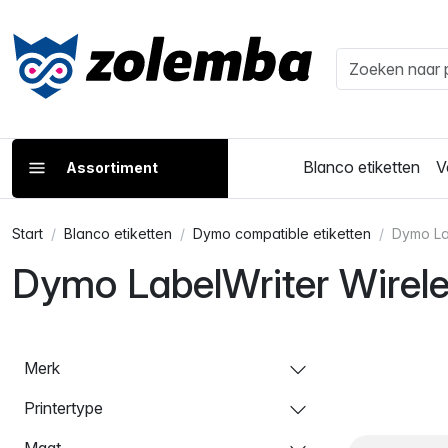
Blanco etiketten
V
Assortiment
Start
Blanco etiketten
Dymo compatible etiketten
Dymo La
Dymo LabelWriter Wirele
Merk
Printertype
Maat