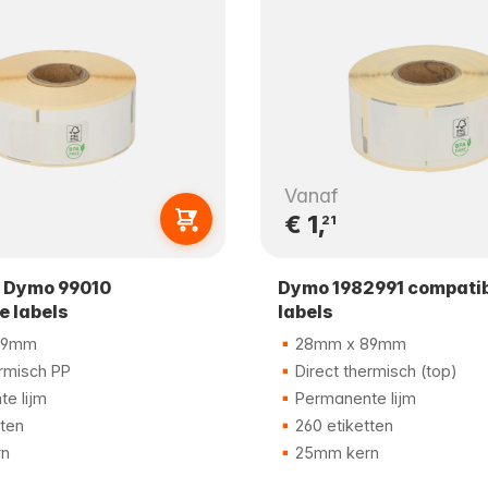
Vanaf
€ 1,
21
 Dymo 99010
Dymo 1982991 compati
e labels
labels
89mm
28mm x 89mm
ermisch PP
Direct thermisch (top)
e lijm
Permanente lijm
tten
260 etiketten
n
25mm kern