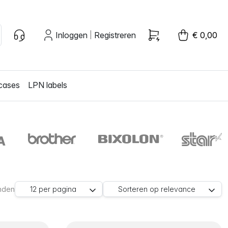
Inloggen
Registreren
€ 0,00
|
cases
LPN labels
nden
12
per pagina
Sorteren op
relevance