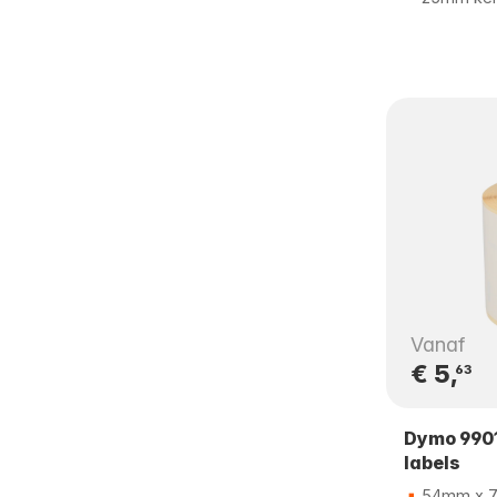
Vanaf
€ 5,
63
Dymo 9901
labels
54mm x 