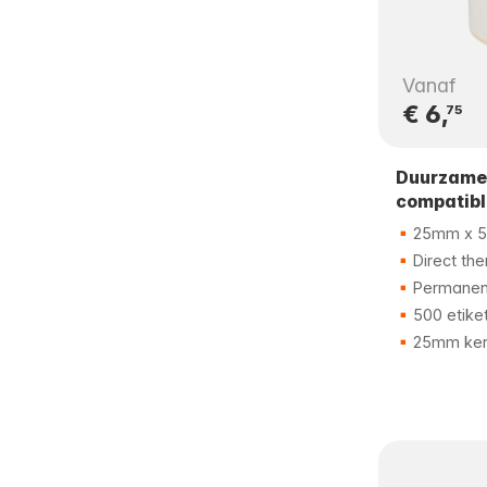
Vanaf
€ 6,
75
Duurzame
compatibl
25mm x 
Direct th
Permanent
500 etike
25mm ker