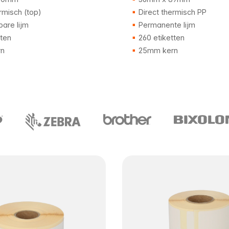
rmisch (top)
Direct thermisch PP
are lijm
Permanente lijm
tten
260 etiketten
n
25mm kern