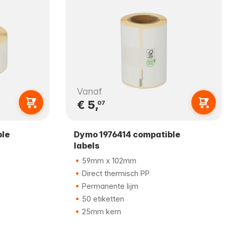
Vanaf
€ 5,
07
ble
Dymo 1976414 compatible
labels
59mm x 102mm
Direct thermisch PP
Permanente lijm
50 etiketten
25mm kern