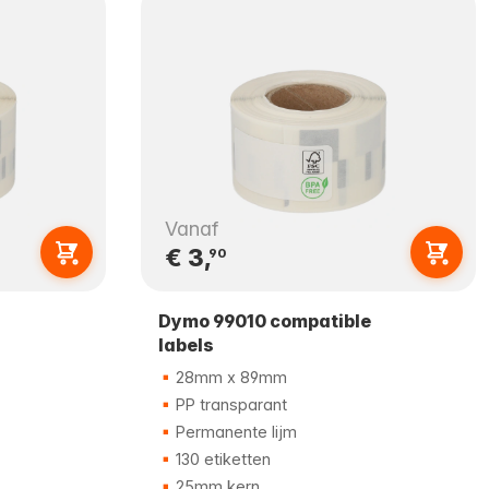
Vanaf
€ 3,
90
Dymo 99010 compatible
labels
28mm x 89mm
PP transparant
Permanente lijm
130 etiketten
25mm kern