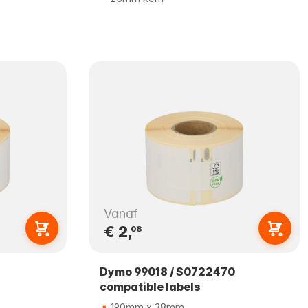
Vanaf
€ 2,
08
Dymo 99018 / S0722470
compatible labels
190mm x 38mm