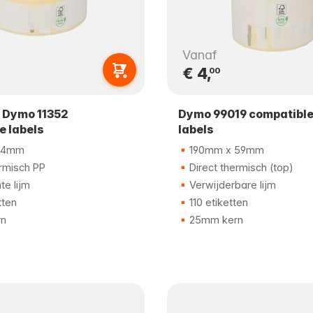
Vanaf
€ 4,
00
 Dymo 11352
Dymo 99019 compatibl
e labels
labels
54mm
190mm x 59mm
ermisch PP
Direct thermisch (top)
e lijm
Verwijderbare lijm
tten
110 etiketten
n
25mm kern