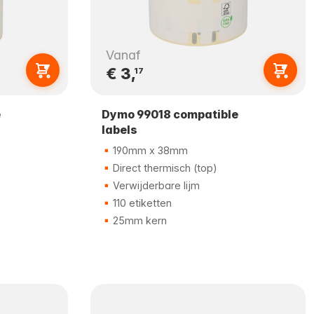
Vanaf
€ 3,
17
e
Dymo 99018 compatible
labels
190mm x 38mm
Direct thermisch (top)
Verwijderbare lijm
110 etiketten
25mm kern