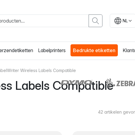
NL
erzendetiketten
Labelprinters
Bedrukte etiketten
Klant
belWriter Wireless Labels Compatible
ss Labels Compatible
42
artikelen gevo