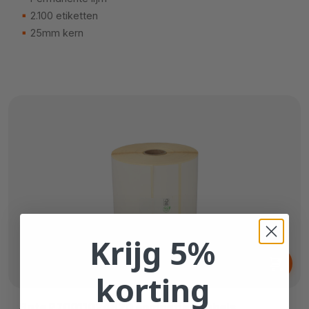
2.100 etiketten
25mm kern
Krijg 5%
Vanaf
€ 10,
30
korting
Sato P70011024820 compatible labels