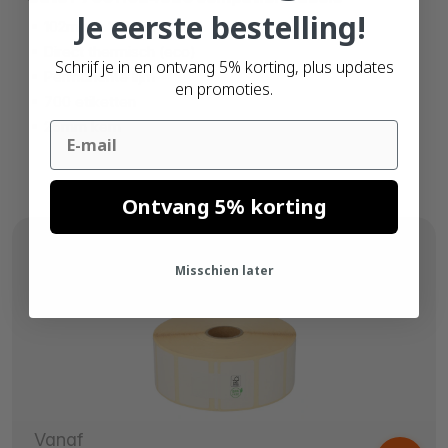
Je eerste bestelling!
102mm x 102mm
Direct thermisch (eco)
Schrijf je in en ontvang 5% korting, plus updates
Permanente lijm
en promoties.
700 etiketten
25mm kern
Email
Ontvang 5% korting
Misschien later
Vanaf