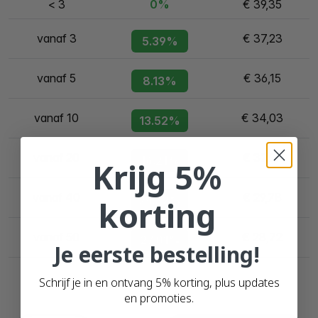
< 3
0%
€ 39,35
vanaf 3
€ 37,23
5.39%
vanaf 5
€ 36,15
8.13%
vanaf 10
€ 34,03
13.52%
vanaf 20
€ 32,97
16.21%
Krijg 5%
vanaf 40
€ 29,78
24.32%
korting
vanaf 50
€ 28,72
27.01%
Je eerste bestelling!
Schrijf je in en ontvang 5% korting, plus updates
en promoties.