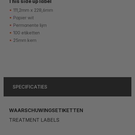
This side up label
111,2mm x 228,6mm
Papier wit
Permanente lijm
100 etiketten
25mm kern
SPECIFICATIES
WAARSCHUWINGSETIKETTEN
TREATMENT LABELS