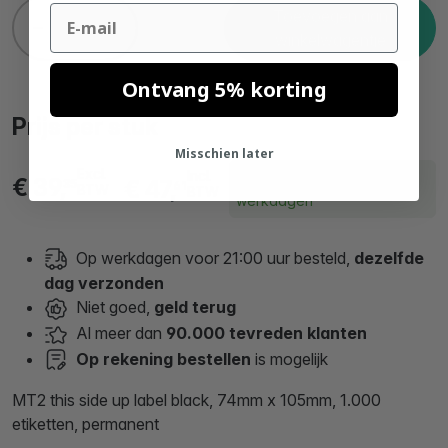
Email
Toevoegen aan
winkelwagentje
Ontvang 5% korting
Prijs per stuk
Misschien later
Excl.
Incl.
Levering binnen 14
€ 39,
€ 47,
35
61
BTW
BTW
werkdagen
Op werkdagen voor 21:00 uur besteld,
dezelfde
dag verzonden
Niet goed,
geld terug
Al meer dan
90.000 tevreden klanten
Op rekening bestellen
is mogelijk
MT2 this side up label black, 74mm x 105mm, 1.000
etiketten, permanent