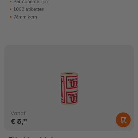
Permanente lijm
1.000 etiketten
76mm kern
Vanaf
€ 5,
33