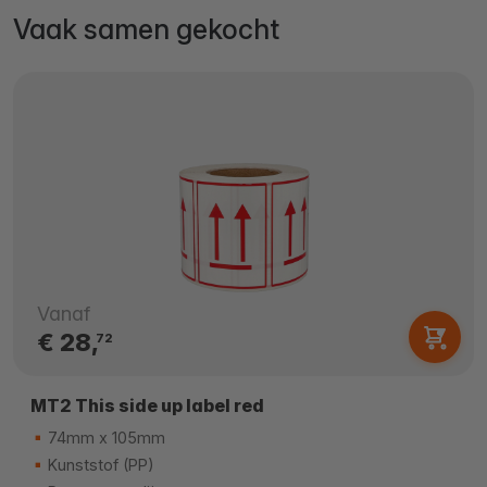
Vaak samen gekocht
Vanaf
€ 28,
72
MT2 This side up label red
74mm x 105mm
Kunststof (PP)