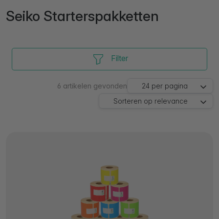
Seiko Starterspakketten
Filter
6
artikelen gevonden
24
per pagina
Sorteren op
relevance