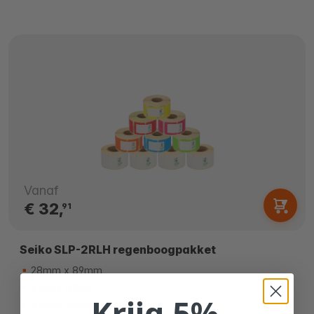
Vanaf
€ 32,
91
Seiko SLP-2RLH regenboogpakket
28mm x 89mm
6 kleur rollen
Krijg 5%
4 witte rollen