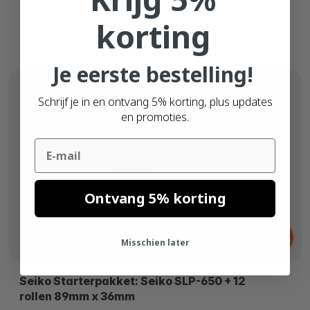
korting
Je eerste bestelling!
Schrijf je in en ontvang 5% korting, plus updates
en promoties.
Email
Ontvang 5% korting
Vanaf
€ 139,
95
Misschien later
Seiko Starterpakket: Seiko SLP-650 + 12
rollen 89mm x 36mm