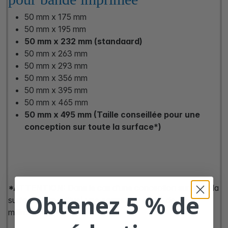
50 mm x 175 mm
50 mm x 195 mm
50 mm x 232 mm (standaard)
50 mm x 263 mm
50 mm x 293 mm
50 mm x 356 mm
50 mm x 395 mm
50 mm x 465 mm
50 mm x 495 mm (Taille conseillée pour une
conception sur toute la surface*)
*ATTENTION:
Dans le cas d’une conception sur toute la
Obtenez 5 % de
surface (diapositive) une connexion cliché de +/- 1
millimètre est créée.