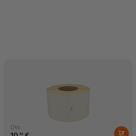
Dès
10,
€
41