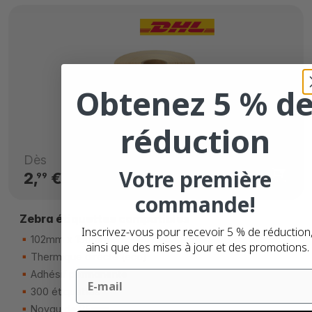
Obtenez 5 % d
réduction
Dès
Votre première
2,
€
99
commande!
Zebra étiquettes compatibles
Inscrivez-vous pour recevoir 5 % de réduction
102mm x 150mm
ainsi que des mises à jour et des promotions.
Thermique directe (eco)
Adhésif permanente
Email
300 étiquettes
Noyau de 25mm