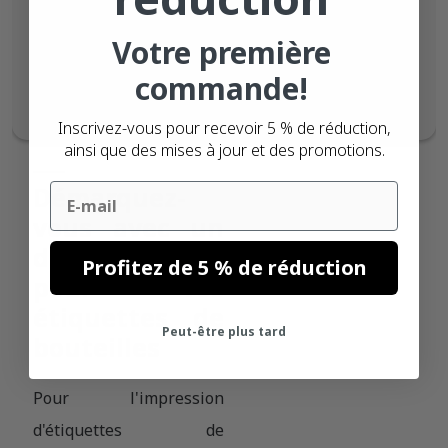
numéro de série, un
Votre première
numéro de lot ou une
date de péremption.
commande!
Inscrivez-vous pour recevoir 5 % de réduction,
ainsi que des mises à jour et des promotions.
Email
Démarquez-
vous avec un
design unique
Profitez de 5 % de réduction
pour vos
étiquettes de
Peut-être plus tard
bouteilles
Pour l'impression
d'étiquettes de