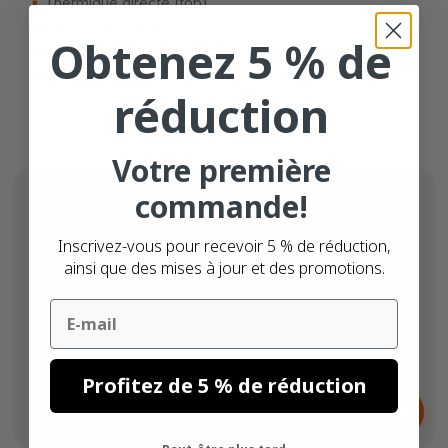
Thermique directe (top)
Adhésif amovible
Obtenez 5 % de
1.000 étiquettes
Noyau de 25mm
réduction
Votre première
commande!
Inscrivez-vous pour recevoir 5 % de réduction,
ainsi que des mises à jour et des promotions.
Email
Profitez de 5 % de réduction
Dès
2,
€
71