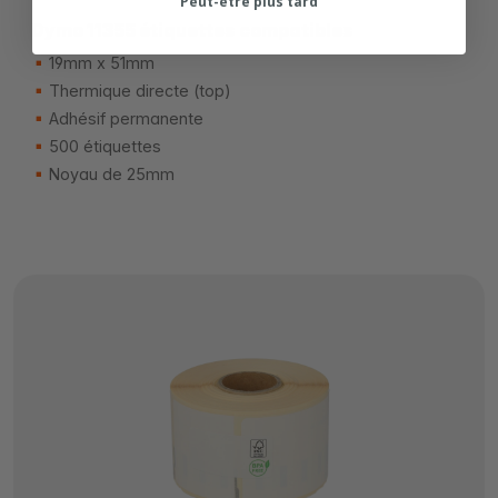
Peut-être plus tard
Dymo 11355 étiquettes compatibles
19mm x 51mm
Thermique directe (top)
Adhésif permanente
500 étiquettes
Noyau de 25mm