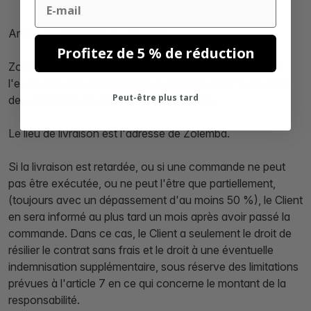
Email
Article 8 - Livraison et exécution
Profitez de 5 % de réduction
Zolemba apportera le plus grand soin à la réception et à
l'exécution des commandes de produits et à l'évaluation
Peut-être plus tard
des demandes de prestations de services.
Le lieu de livraison est l'adresse de Zolemba.
Si la livraison est retardée, ou si une commande ne peut
pas être exécutée, ou ne peut l'être que partiellement,
(toujours avec un dépassement d'au moins 50 %), le Client
en sera informé au plus tard un mois après avoir passé la
commande. Dans ce cas, le Client a seulement le droit de
résilier le contrat sans frais et le droit à une éventuelle
indemnisation supplémentaire, sous réserve des limitations
prévues à l'article 7 en ce qui concerne le montant de la
responsabilité.