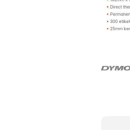
Direct the
Permanent
300 etike
25mm ker