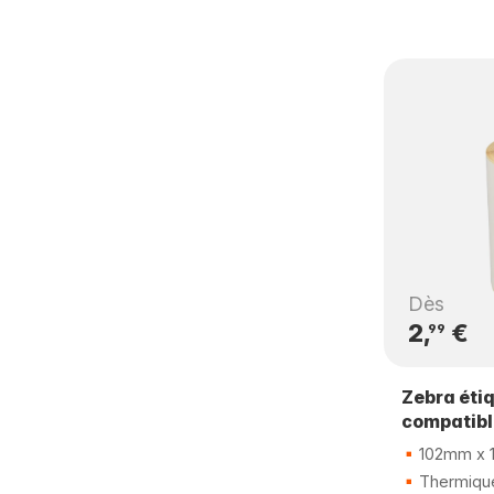
Dès
2,
€
99
Zebra éti
compatibl
102mm x 
Thermique