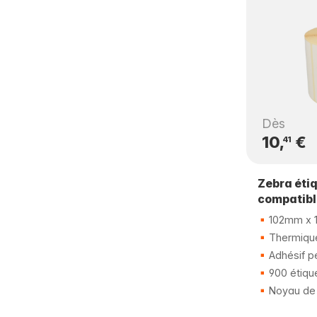
Dès
10,
€
41
Zebra éti
compatib
102mm x 
Thermique
Adhésif p
900 étiqu
Noyau de