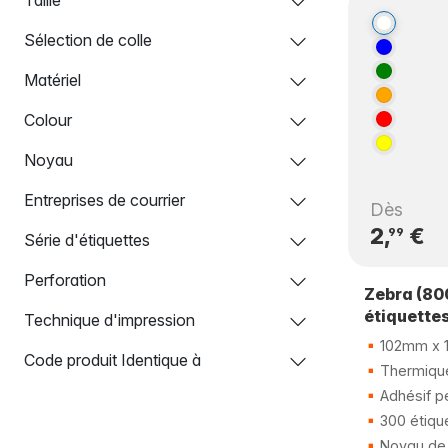
Sélection de colle
Matériel
Colour
Noyau
Entreprises de courrier
Dès
2,
€
99
Série d'étiquettes
Perforation
Zebra (80
étiquette
Technique d'impression
102mm x 
Code produit Identique à
Thermique
Adhésif p
300 étiqu
Noyau de