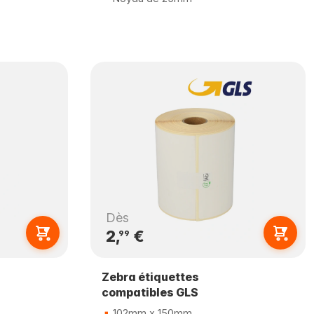
Dès
2,
€
99
Zebra étiquettes
compatibles GLS
102mm x 150mm