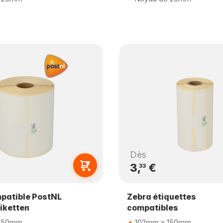
Dès
3,
€
33
patible PostNL
Zebra étiquettes
iketten
compatibles
150mm
102mm x 150mm