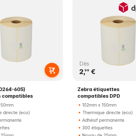
Dès
2,
€
99
0264-605)
Zebra étiquettes
s compatibles
compatibles DPD
150mm
102mm x 150mm
 directe (eco)
Thermique directe (eco)
ermanente
Adhésif permanente
ettes
300 étiquettes
 25mm
Noyau de 25mm