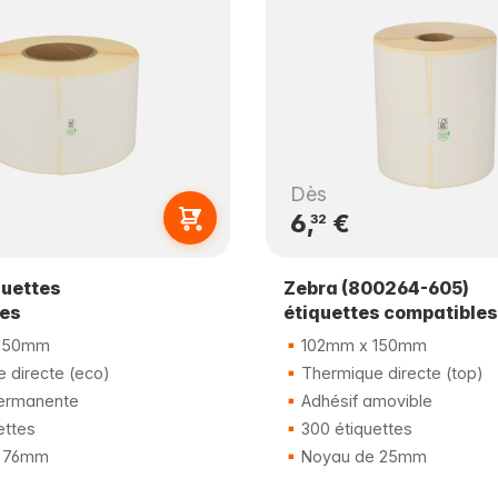
Dès
6,
€
32
quettes
Zebra (800264-605)
les
étiquettes compatibles
150mm
102mm x 150mm
 directe (eco)
Thermique directe (top)
ermanente
Adhésif amovible
ettes
300 étiquettes
 76mm
Noyau de 25mm