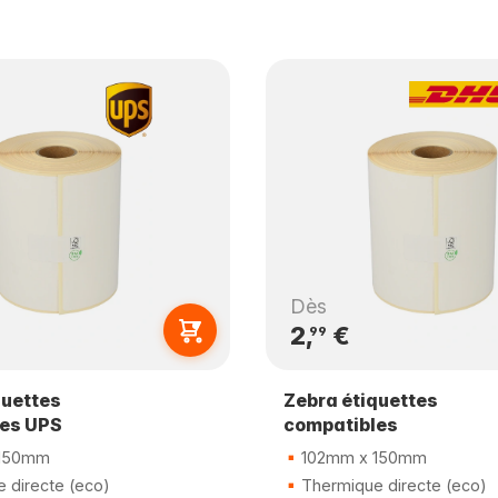
Dès
2,
€
99
quettes
Zebra étiquettes
es UPS
compatibles
150mm
102mm x 150mm
 directe (eco)
Thermique directe (eco)