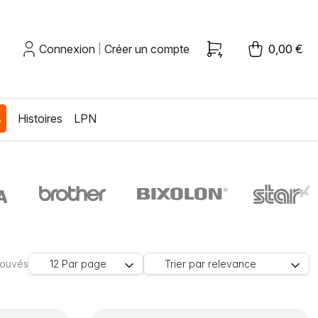
Connexion
Créer un compte
0,00 €
|
s
Histoires
LPN
trouvés
12
Par page
Trier par
relevance