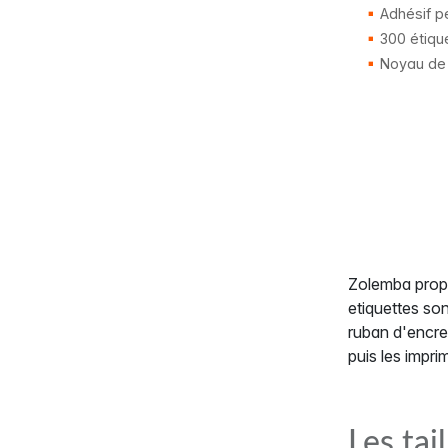
Adhésif p
300 étiqu
Noyau de
Zolemba propo
etiquettes son
ruban d'encre.
puis les impri
Les tai