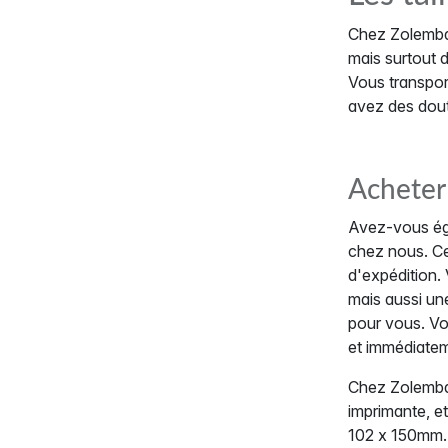
Chez Zolemba,
mais surtout 
Vous transpo
avez des doute
Acheter 
Avez-vous éga
chez nous. Ce
d'expédition.
mais aussi un
pour vous. Vo
et immédiateme
Chez Zolemba 
imprimante, e
102 x 150mm. 