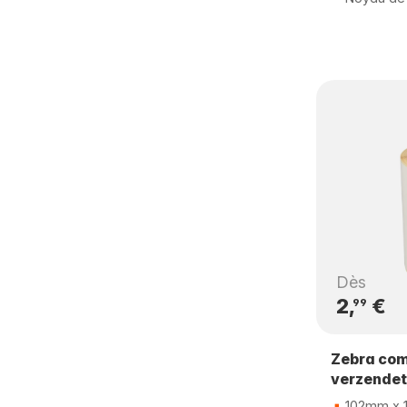
Dès
2,
€
99
Zebra com
verzendet
102mm x 