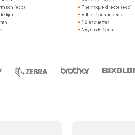
rmisch (eco)
Thermique directe (eco)
e lijm
Adhésif permanente
tten
110 étiquettes
n
Noyau de 19mm