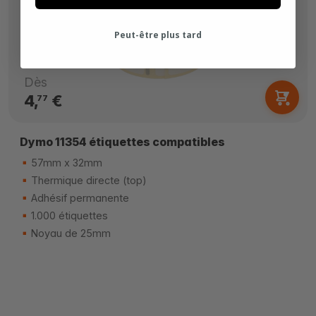
Peut-être plus tard
Dès
4,
€
77
Dymo 11354 étiquettes compatibles
57mm x 32mm
Thermique directe (top)
Adhésif permanente
1.000 étiquettes
Noyau de 25mm