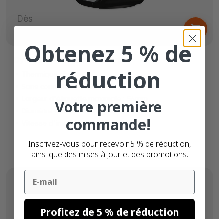
Dès
169,
€
00
Obtenez 5 % de
Dymo LabelWriter 450 Turbo
réduction
Thermique directe
Sans connexion réseau
Largeur d'étiquette maximale : 56mm
Votre première
Diamètre du noyau des étiquettes : 25mm
commande!
Vitesse d'impression : 100mm/s
Inscrivez-vous pour recevoir 5 % de réduction,
ainsi que des mises à jour et des promotions.
Email
Profitez de 5 % de réduction