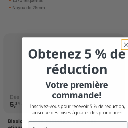
1.370 étiquettes
Noyau de 25mm
Obtenez 5 % de
réduction
Votre première
commande!
Dès
5,
€
24
Inscrivez-vous pour recevoir 5 % de réduction,
ainsi que des mises à jour et des promotions.
Bixolon 880199-025DBIX compatibles
Email
étiquettes