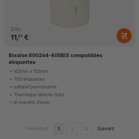
Dès
11,
€
21
Bixolon 800264-405BIX compatibles
étiquettes
102mm x 102mm
700 étiquettes
adhésif permanente
Thermique directe (top)
Ø mandrin 25mm
Précédent
Suivant
1
2
3