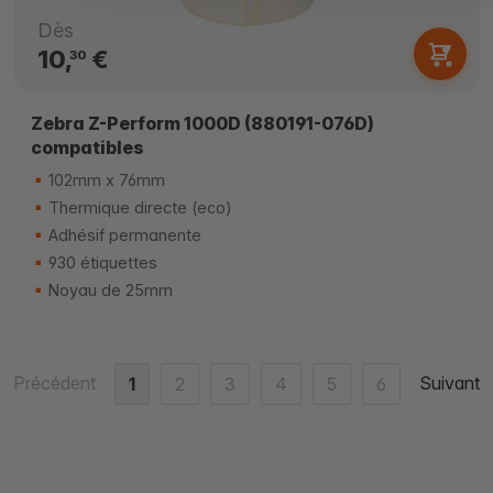
Dès
10,
€
30
Zebra Z-Perform 1000D (880191-076D)
compatibles
102mm x 76mm
Thermique directe (eco)
Adhésif permanente
930 étiquettes
Noyau de 25mm
Précédent
Suivant
1
2
3
4
5
6