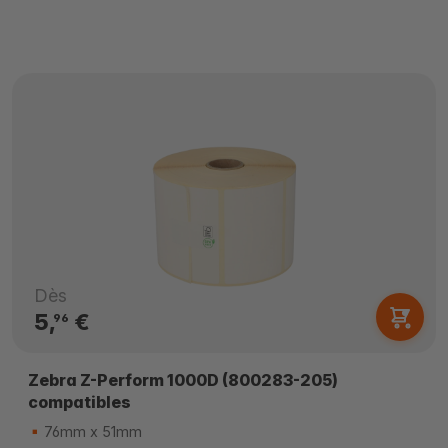
Dès
5,
€
96
Zebra Z-Perform 1000D (800283-205)
compatibles
76mm x 51mm