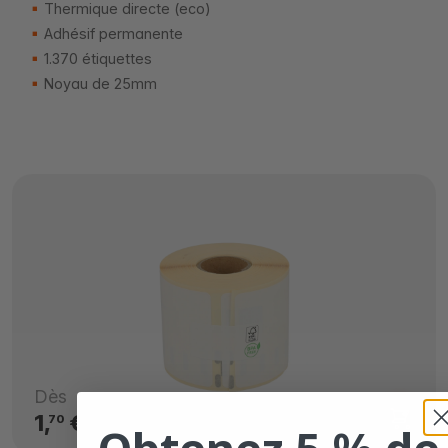
Thermique directe (eco)
Adhésif permanente
1.370 étiquettes
Noyau de 25mm
Dès
1,
€
70