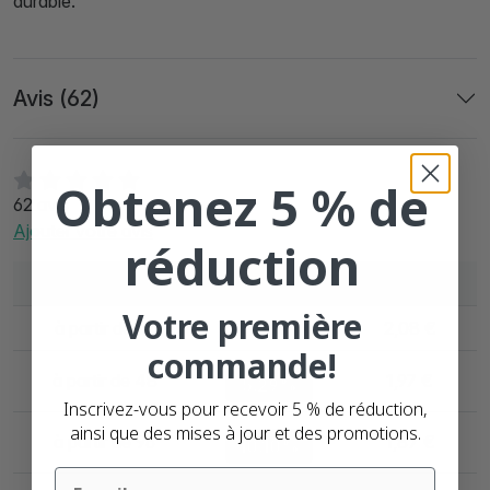
durable.
Avis (62)
Obtenez 5 % de
62 avis
Ajouter votre avis
réduction
Quantité
Remise
Par unité
Votre première
à partir de 12
0%
2,08 €
commande!
à partir de 48
1,97 €
5.29%
Inscrivez-vous pour recevoir 5 % de réduction,
ainsi que des mises à jour et des promotions.
à partir de 96
1,87 €
10.10%
Email