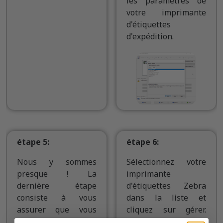
les paramètres de
votre imprimante
d'étiquettes
d'expédition.
étape 5:
étape 6:
Nous y sommes
Sélectionnez votre
presque ! La
imprimante
dernière étape
d'étiquettes Zebra
consiste à vous
dans la liste et
assurer que vous
cliquez sur gérer.
avez correctement
Une fois cela fait,