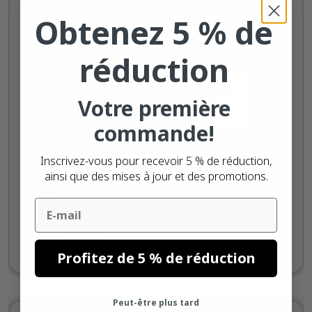
configuré votre
vous pouvez choisir
Obtenez 5 % de
imprimante sur
« Propriétés de
votre PC. Vous
l'imprimante ».
réduction
pouvez le faire en
allant dans
"Paramètres"
via
Votre première
Windows, puis
commande!
sélectionnez
"Périphériques"
et
Inscrivez-vous pour recevoir 5 % de réduction,
cliquez sur
ainsi que des mises à jour et des promotions.
"Imprimantes et
scanners."
Email
Profitez de 5 % de réduction
Peut-être plus tard