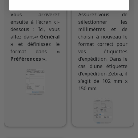
étape 7:
étape 8
Vous arriverez
Assurez-vous de
ensuite à l'écran ci-
sélectionner les
dessous : Ici, vous
millimètres et de
allez dans
« Général
choisir à nouveau le
»
et définissez le
format correct pour
format dans
«
vos étiquettes
Préférences ».
d'expédition. Dans le
cas d'une étiquette
d'expédition Zebra, il
s'agit de 102 mm x
150 mm.