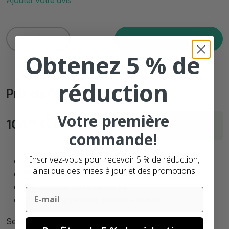
Ajouter au panier
Obtenez 5 % de
réduction
Prix de l'article
Votre première
Sans
Avec
Livraison sous 1
104,
€
126,
€
95
99
TVA
TVA
jours
commande!
Inscrivez-vous pour recevoir 5 % de réduction,
Livraison gratuite à partir de: € 250,- (FR)
ainsi que des mises à jour et des promotions.
Nos étiquettes sont
100% sans BPA.
Satisfait ou
remboursé
Email
Plus de
90.000 clients
satisfaits
Seiko imprimante SLP-620 + 12 rouleaux d’étiquettes