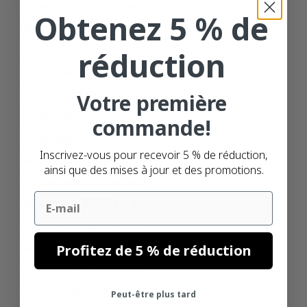
ruban encreur est
Obtenez 5 % de
chauffé dans
l'imprimante afin que
réduction
l'impression
nécessaire soit réalisée
Votre première
sur les étiquettes.
commande!
L'avantage de cette
Inscrivez-vous pour recevoir 5 % de réduction,
technique d'impression
ainsi que des mises à jour et des promotions.
est que vos étiquettes
Email
resteront lisibles et
claires pendant une
période plus longue. En
Profitez de 5 % de réduction
revanche, un ruban
encreur est nécessaire
Peut-être plus tard