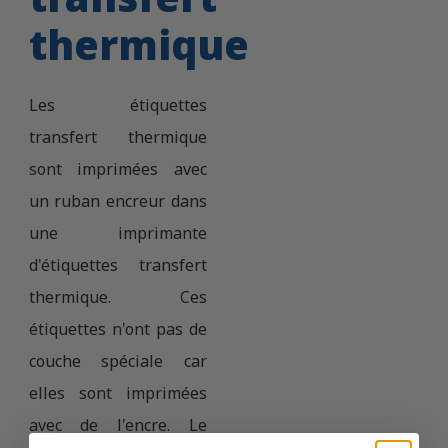
thermique
Les étiquettes
transfert thermique
sont imprimées avec
un ruban encreur dans
une imprimante
d'étiquettes transfert
thermique. Ces
étiquettes n'ont pas de
couche spéciale car
elles sont imprimées
avec de l'encre. Le