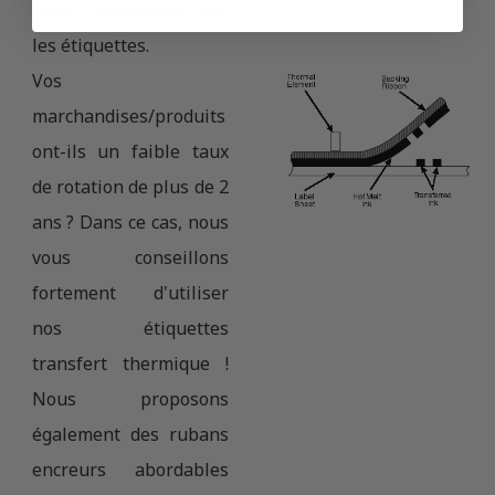
pour l'impression sur
les étiquettes.
Vos
marchandises/produits
ont-ils un faible taux
de rotation de plus de 2
ans ? Dans ce cas, nous
vous conseillons
fortement d'utiliser
nos étiquettes
transfert thermique !
Nous proposons
également des rubans
encreurs abordables