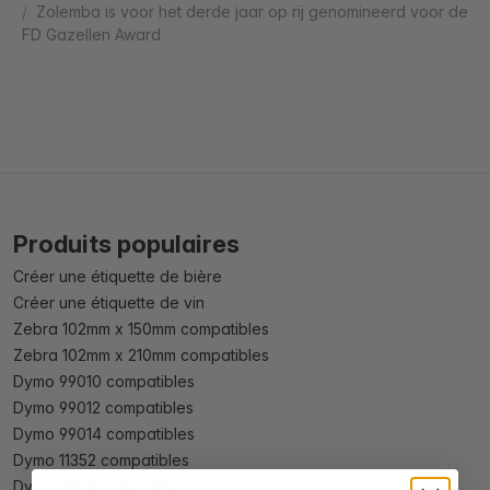
Zolemba is voor het derde jaar op rij genomineerd voor de
FD Gazellen Award
Produits populaires
Créer une étiquette de bière
Créer une étiquette de vin
Zebra 102mm x 150mm compatibles
Zebra 102mm x 210mm compatibles
Dymo 99010 compatibles
Dymo 99012 compatibles
Dymo 99014 compatibles
Dymo 11352 compatibles
Dymo 11354 compatibles