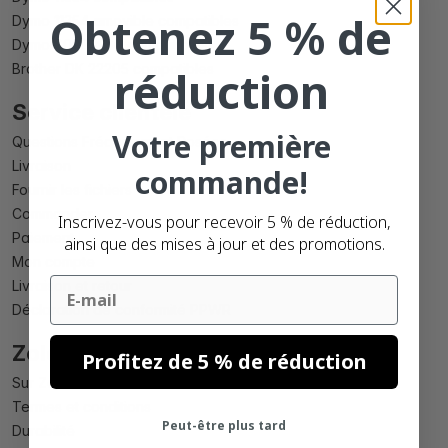
Obtenez 5 % de
Dymo 11354 amovible compatibles
Dymo S0904980 compatibles
Brother DK 22205 compatibles
réduction
Service clientèle
Votre première
Questions Fréquemment Posées
Livraison
commande!
Fournir les fichiers
Commander
Inscrivez-vous pour recevoir 5 % de réduction,
Paiement
ainsi que des mises à jour et des promotions.
Mon compte
Email
Livraison et retour
Déclaration de conformité PPWR
Zolemba
Profitez de 5 % de réduction
Sur Zolemba
Termes et conditions
Peut-être plus tard
Durabilité