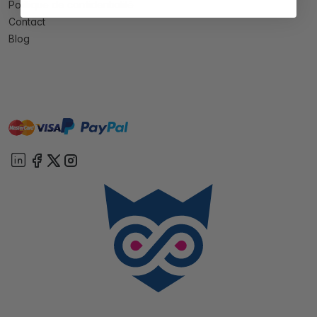
Politique de confidentialité
Contact
Blog
master
visa
paypal
cartebancaire
On account