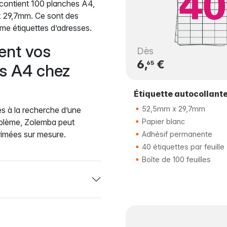
e contient 100 planches A4,
x 29,7mm. Ce sont des
mme étiquettes d’adresses.
ent vos
Dès
6,
€
65
es A4 chez
Étiquette autocollant
52,5mm x 29,7mm
s à la recherche d’une
oblème, Zolemba peut
Papier blanc
rimées sur mesure.
Adhésif permanente
40 étiquettes par feuille
Boîte de 100 feuilles