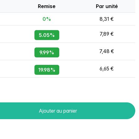
Remise
Par unité
0%
8,31 €
7,89 €
5.05%
7,48 €
9.99%
6,65 €
19.98%
Ajouter au panier