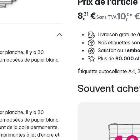
Prix de l'article
8,
€
10,
31
06
Sans TVA
Livraison gratuite à
Nos étiquettes so
Satisfait ou
rembo
r planche. Il y a 30
Plus de
90.000 cl
t composées de papier blanc
Étiquette autocollante A4,
Souvent ache
r planche. Il y a 30
t composées de papier blanc
nt de la colle permanente.
mprimantes à jet d’encre et