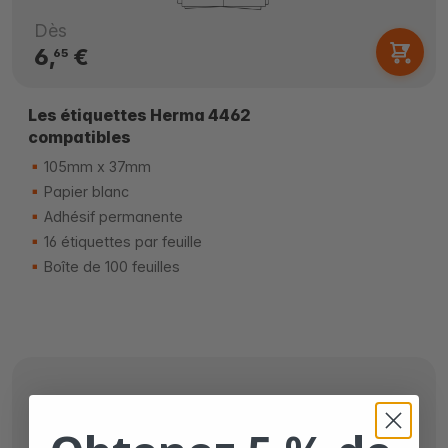
Dès
6,
€
65
Les étiquettes Herma 4462
compatibles
105mm x 37mm
Papier blanc
Adhésif permanente
16 étiquettes par feuille
Boîte de 100 feuilles