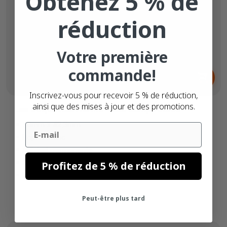
Obtenez 5 % de
réduction
Votre première
Dès
commande!
6,
€
65
Inscrivez-vous pour recevoir 5 % de réduction,
ainsi que des mises à jour et des promotions.
Les étiquettes Herma 4668 compatibles
70mm x 42,3mm
Email
Papier blanc
Adhésif permanente
21 étiquettes par feuille
Profitez de 5 % de réduction
Boîte de 100 feuilles
Peut-être plus tard