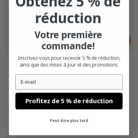
Obtenez 5 % de
réduction
Votre première
Dès
6,
€
65
commande!
Inscrivez-vous pour recevoir 5 % de réduction,
Les étiquettes Herma 4462
ainsi que des mises à jour et des promotions.
compatibles
105mm x 37mm
Email
Papier blanc
Adhésif permanente
16 étiquettes par feuille
Profitez de 5 % de réduction
Boîte de 100 feuilles
Peut-être plus tard