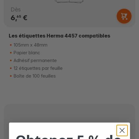
Dès
6,
€
65
Les étiquettes Herma 4457 compatibles
105mm x 48mm
Papier blanc
Adhésif permanente
12 étiquettes par feuille
Boîte de 100 feuilles