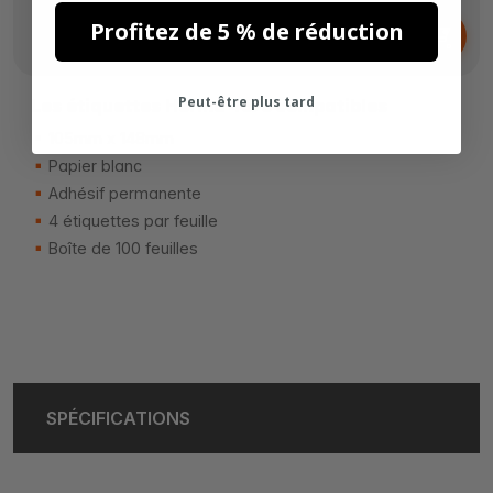
Dès
Profitez de 5 % de réduction
6,
€
65
Peut-être plus tard
Les étiquettes Herma 4676 compatibles
105mm x 148mm
Papier blanc
Adhésif permanente
4 étiquettes par feuille
Boîte de 100 feuilles
SPÉCIFICATIONS