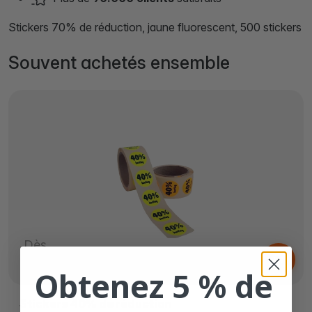
Stickers 70% de réduction, jaune fluorescent, 500 stickers
Souvent achetés ensemble
Dès
6,
€
30
Obtenez 5 % de
Stickers 40% de réduction