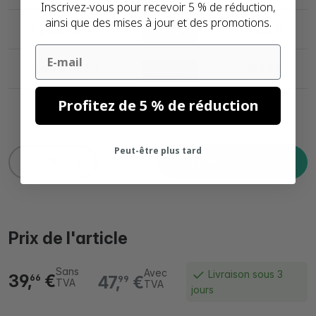
Inscrivez-vous pour recevoir 5 % de réduction,
ainsi que des mises à jour et des promotions.
à partir de 40
30,02 €
24.31%
Email
à partir de 50
28,95 €
27.00%
Profitez de 5 % de réduction
Peut-être plus tard
Ajouter au panier
Prix de l'article
Sans
Avec
Livraison sous 3
39,
€
47,
€
66
99
TVA
TVA
jours