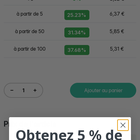
à partir de 5
6,37 €
25.23%
à partir de 50
5,85 €
31.34%
à partir de 100
5,31 €
37.68%
Ajouter au panier
Prix de l'article
Obtenez 5 % de
Sans
Avec
Livraison sous 3