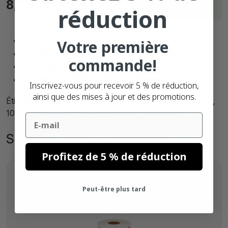
8,
€
10,
€
52
31
TVA
TVA
réduction
jours
Livraison gratuite à partir de: € 250,- (FR)
Votre première
Nos étiquettes sont
100% sans BPA.
commande!
Satisfait ou
remboursé
Plus de
90.000 clients
satisfaits
Inscrivez-vous pour recevoir 5 % de réduction,
ainsi que des mises à jour et des promotions.
Étiquettes d’expédition avec avertissement, do not stack,
101,6mm x 101,6mm, 200 étiquettes, permanent
Email
Souvent achetés ensemble
Profitez de 5 % de réduction
Peut-être plus tard