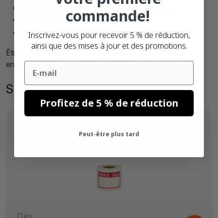
Nos étiquettes sont
100% sans BPA.
commande!
Satisfait ou
remboursé
Plus de
90.000 clients
satisfaits
Inscrivez-vous pour recevoir 5 % de réduction,
ainsi que des mises à jour et des promotions.
Étiquettes d’expédition avec avertissement, invoice
enclosed, 101,6mm x 38,1mm, 300 étiquettes, permanent
Email
Souvent achetés ensemble
Profitez de 5 % de réduction
Peut-être plus tard
Dès