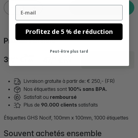
Email
Ajouter au panier
Profitez de 5 % de réduction
Prix de l'article
Peut-être plus tard
Sans
Avec
Livraison sous 3
39,
€
47,
€
66
99
TVA
TVA
jours
Livraison gratuite à partir de: € 250,- (FR)
Nos étiquettes sont
100% sans BPA.
Satisfait ou
remboursé
Plus de
90.000 clients
satisfaits
Étiquettes GHS Nocif, 100mm x 100mm, 1000 étiquettes
Souvent achetés ensemble