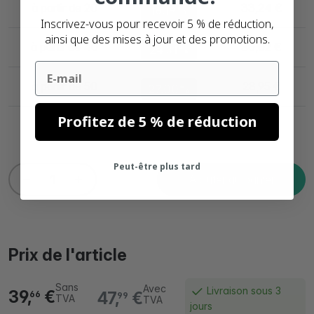
à partir de 20
33,24 €
16.19%
Inscrivez-vous pour recevoir 5 % de réduction,
ainsi que des mises à jour et des promotions.
à partir de 40
30,02 €
24.31%
Email
à partir de 50
28,95 €
27.00%
Profitez de 5 % de réduction
Peut-être plus tard
Ajouter au panier
Prix de l'article
Sans
Avec
Livraison sous 3
39,
€
47,
€
66
99
TVA
TVA
jours