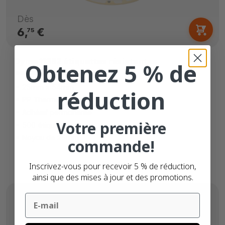
Dès
6,
€
75
Dymo 11352 étiquettes résistantes
Obtenez 5 % de
compatibles
25mm x 54mm
réduction
PP Thermique directe
Adhésif permanente
Votre première
500 étiquettes
Noyau de 25mm
commande!
Inscrivez-vous pour recevoir 5 % de réduction,
ainsi que des mises à jour et des promotions.
Email