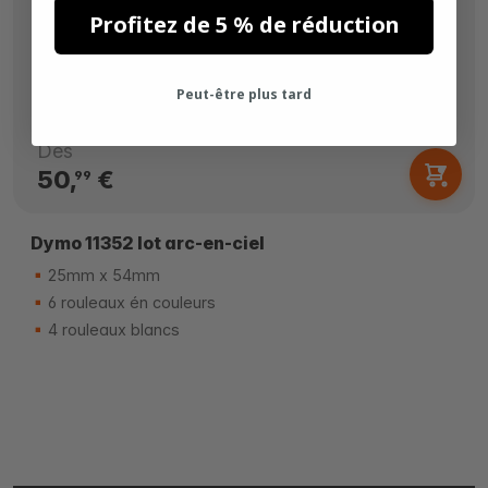
Profitez de 5 % de réduction
Peut-être plus tard
Dès
50,
€
99
Dymo 11352 lot arc-en-ciel
25mm x 54mm
6 rouleaux én couleurs
4 rouleaux blancs