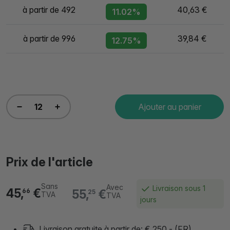
à partir de 492
40,63 €
11.02%
à partir de 996
39,84 €
12.75%
Ajouter au panier
Prix de l'article
Sans
Avec
Livraison sous 1
45,
€
55,
€
66
25
TVA
TVA
jours
Livraison gratuite à partir de: € 250,- (FR)