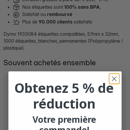
Nos étiquettes sont
100% sans BPA.
Satisfait ou
remboursé
Plus de
90.000 clients
satisfaits
Dymo 1933084 étiquettes compatibles, 57mm x 32mm,
1000 étiquettes, blanches, permanentes (Polypropylène /
plastique)
Souvent achetés ensemble
Obtenez 5 % de
réduction
Votre première
commande!