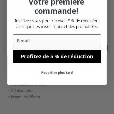
Votre première
commande!
Inscrivez-vous pour recevoir 5 % de réduction,
ainsi que des mises à jour et des promotions.
Email
Dès
5,
€
07
Profitez de 5 % de réduction
Dymo 1976414 compatibles labels
59mm x 102mm
Peut-être plus tard
PP Thermique directe
Adhésif permanente
50 étiquettes
Noyau de 25mm