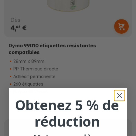
Dès
4,
€
66
Dymo 99010 étiquettes résistantes
compatibles
28mm x 89mm
PP Thermique directe
Adhésif permanente
260 étiquettes
Noyau de 25mm
Obtenez 5 % de
réduction