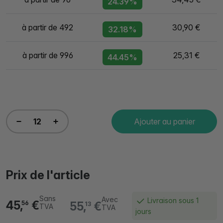
24.39%
à partir de 492
30,90 €
32.18%
à partir de 996
25,31 €
44.45%
Ajouter au panier
Prix de l'article
Sans
Avec
Livraison sous 1
45,
€
55,
€
56
13
TVA
TVA
jours