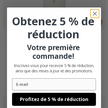
Obtenez 5 % de
Dès
6,
€
29
réduction
Dymo S0904980 étiquettes
compatibles
Votre première
104mm x 159mm
commande!
Thermique directe (top)
Adhésif permanente
Inscrivez-vous pour recevoir 5 % de réduction,
220 étiquettes
ainsi que des mises à jour et des promotions.
Noyau de 25mm
Email
Profitez de 5 % de réduction