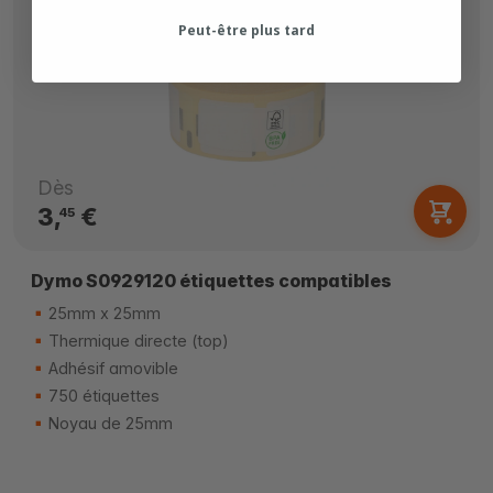
Peut-être plus tard
Dès
3,
€
45
Dymo S0929120 étiquettes compatibles
25mm x 25mm
Thermique directe (top)
Adhésif amovible
750 étiquettes
Noyau de 25mm