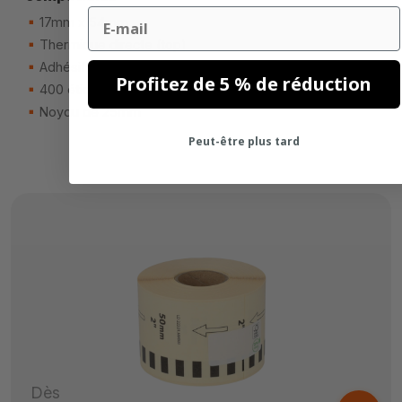
Email
17mm x 54mm
Thermique directe (top)
Adhésif permanente
Profitez de 5 % de réduction
400 étiquettes
Noyau de 25mm
Peut-être plus tard
Dès