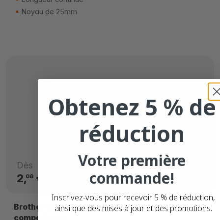
Noyau de 25mm
Obtenez 5 % de
réduction
Votre première
Dès
commande!
2,
€
08
Inscrivez-vous pour recevoir 5 % de réduction,
Brother DK-11204 étiquettes
ainsi que des mises à jour et des promotions.
compatibles