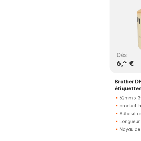
Dès
6,
€
26
Brother D
étiquette
62mm x 3
product-hi
Adhésif a
Longueur 
Noyau de