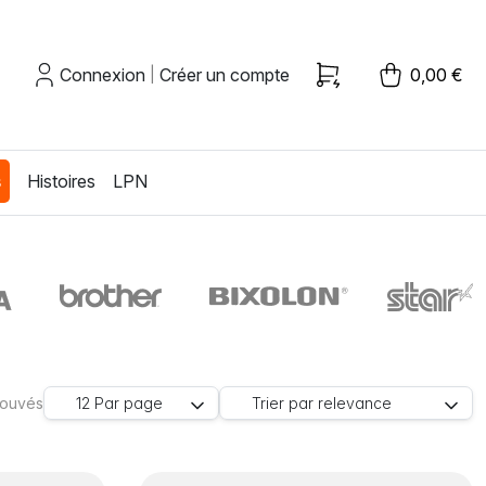
Connexion
Créer un compte
0,00 €
|
s
Histoires
LPN
trouvés
12
Par page
Trier par
relevance