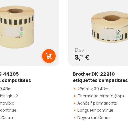
Dès
3,
€
13
K-44205
Brother DK-22210
s compatibles
étiquettes compatibles
0.48m
29mm x 30.48m
ghlight-2
Thermique directe (top)
movible
Adhésif permanente
continue
Longueur continue
 25mm
Noyau de 25mm