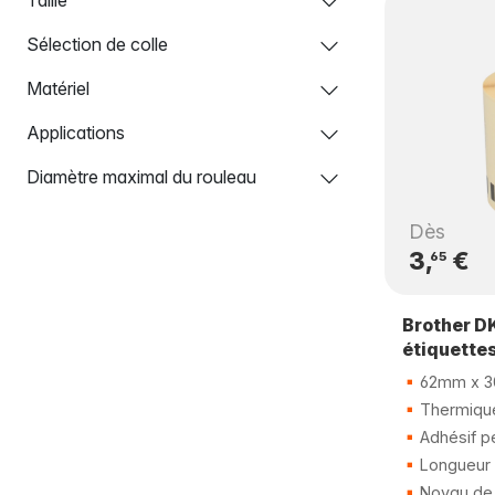
Sélection de colle
Matériel
Applications
Diamètre maximal du rouleau
Dès
3,
€
65
Brother D
étiquette
62mm x 3
Thermique
Adhésif p
Longueur 
Noyau de