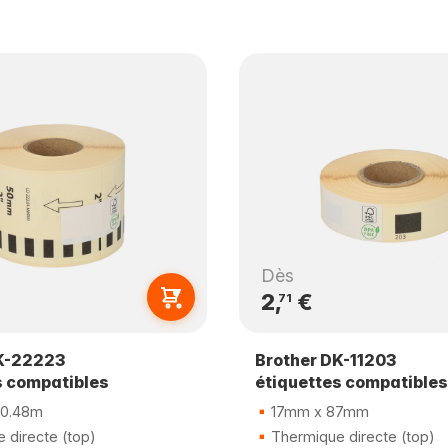
Dès
2,
€
71
K-22223
Brother DK-11203
s compatibles
étiquettes compatibles
0.48m
17mm x 87mm
 directe (top)
Thermique directe (top)