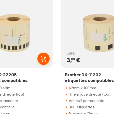
Dès
3,
€
03
K-22205
Brother DK-11202
s compatibles
étiquettes compatibles
0.48m
62mm x 100mm
 directe (top)
Thermique directe (top)
ermanente
Adhésif permanente
continue
300 étiquettes
 25mm
Noyau de 25mm