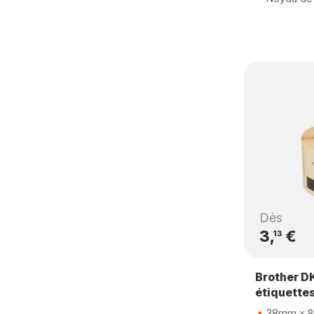
Dès
3,
€
13
Brother D
étiquette
38mm x 