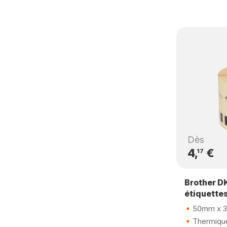
Dès
4,
€
17
Brother D
étiquette
50mm x 3
Thermique