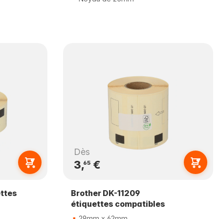
Dès
3,
€
65
ettes
Brother DK-11209
étiquettes compatibles
29mm x 62mm