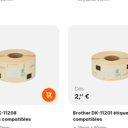
Dès
2,
€
61
K-11208
Brother DK-11201 étiqu
s compatibles
compatibles
90mm
29mm x 90mm