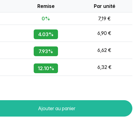
Remise
Par unité
0%
7,19 €
6,90 €
4.03%
6,62 €
7.93%
6,32 €
12.10%
Ajouter au panier