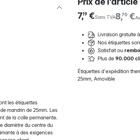
Prix de l'article
7,
€
8,
€
19
70
Sans TVA
A
Livraison gratuite à
Nos étiquettes so
Satisfait ou
rembo
Plus de
90.000 cl
Étiquettes d'expédition th
25mm, Amovible
nt les étiquettes
 de mandrin de 25mm. Les
ont de la colle permanente.
e diamètre du centre du
rimante à des exigences
ervice client.