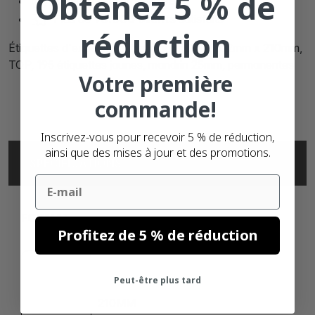
Obtenez 5 % de
Satisfait ou
remboursé
Plus de
90.000 clients
satisfaits
réduction
Étiquettes d'expédition thermiques DHL, 102mm x 210mm,
TOP, 195 étiquettes jaunes, mandrin 25mm, permanentes
Votre première
commande!
Inscrivez-vous pour recevoir 5 % de réduction,
ainsi que des mises à jour et des promotions.
SPÉCIFICATIONS
Email
FORMAT
Profitez de 5 % de réduction
102MM
Peut-être plus tard
210MM