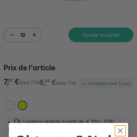
Ajouter au panier
Prix de l'article
7,
€
8,
€
27
80
Sans TVA
Avec TVA
Livraison sous 1 jours
Livraison gratuite à partir de: € 250,- (FR)
Nos étiquettes sont
100% sans BPA.