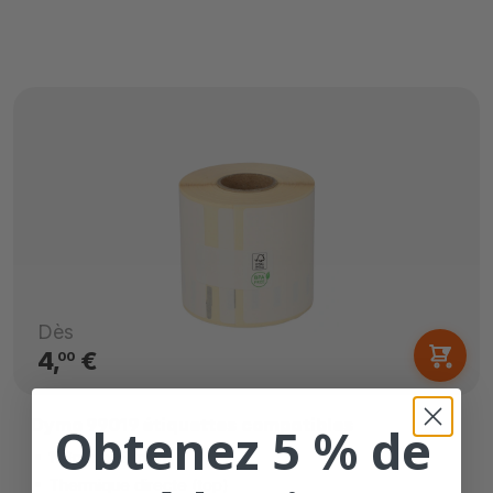
Dès
4,
€
00
Dymo 99019 étiquettes compatibles
Obtenez 5 % de
190mm x 59mm
Thermique directe (top)