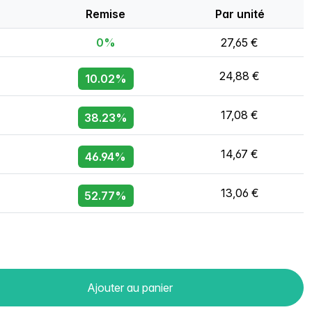
Remise
Par unité
0%
27,65 €
24,88 €
10.02%
17,08 €
38.23%
14,67 €
46.94%
13,06 €
52.77%
Ajouter au panier