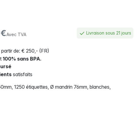
€
Livraison sous 21 jours
Avec TVA
 partir de: € 250,- (FR)
nt
100% sans BPA.
ursé
ients
satisfaits
 50mm, 1250 étiquettes, Ø mandrin 76mm, blanches,