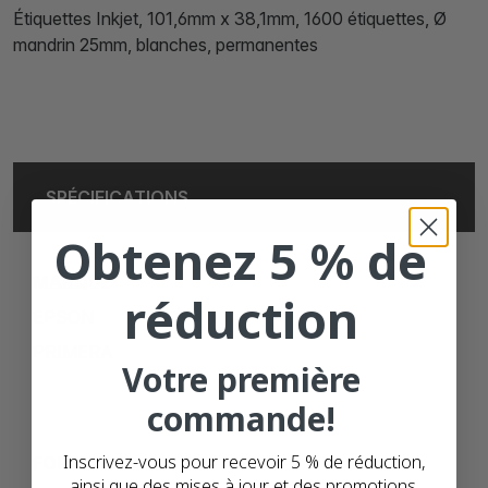
Étiquettes Inkjet, 101,6mm x 38,1mm, 1600 étiquettes, Ø
mandrin 25mm, blanches, permanentes
SPÉCIFICATIONS
Obtenez 5 % de
MARQUE
réduction
EPSON
PRIMERA
Votre première
commande!
Inscrivez-vous pour recevoir 5 % de réduction,
FORMAT
ainsi que des mises à jour et des promotions.